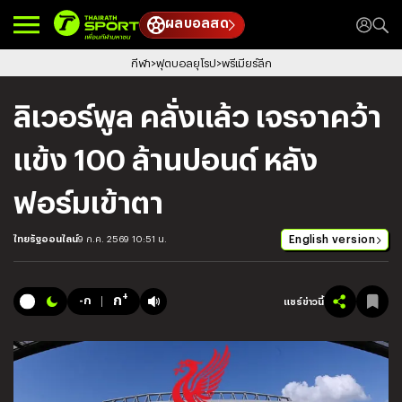
ผลบอลสด
กีฬา
ฟุตบอลยุโรป
พรีเมียร์ลีก
ลิเวอร์พูล คลั่งแล้ว เจรจาคว้า
แข้ง 100 ล้านปอนด์ หลัง
ฟอร์มเข้าตา
English version
ไทยรัฐออนไลน์
9 ก.ค. 2569 10:51 น.
+
ก
-ก
แชร์ข่าวนี้