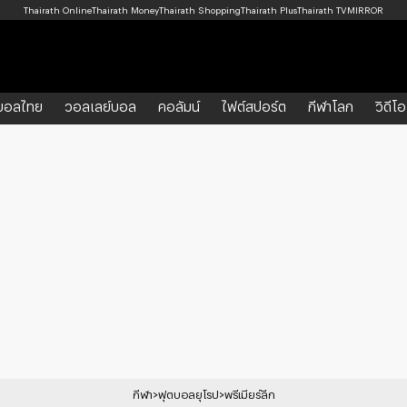
Thairath Online
Thairath Money
Thairath Shopping
Thairath Plus
Thairath TV
MIRROR
บอลไทย
วอลเลย์บอล
คอลัมน์
ไฟต์สปอร์ต
กีฬาโลก
วิดีโอ
กีฬา
ฟุตบอลยุโรป
พรีเมียร์ลีก