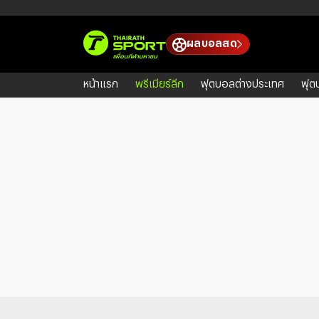
ผลบอลสด
หน้าแรก
พรีเมียร์ลีก
ฟุตบอลต่างประเทศ
ฟุต