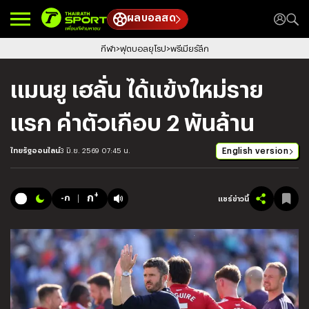
ผลบอลสด
กีฬา
ฟุตบอลยุโรป
พรีเมียร์ลีก
แมนยู เฮลั่น ได้แข้งใหม่ราย
แรก ค่าตัวเกือบ 2 พันล้าน
English version
ไทยรัฐออนไลน์
3 มิ.ย. 2569 07:45 น.
+
ก
-ก
แชร์ข่าวนี้