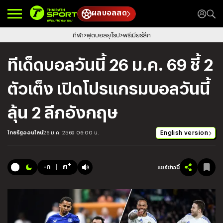
ผลบอลสด
กีฬา
ฟุตบอลยุโรป
พรีเมียร์ลีก
ทีเด็ดบอลวันนี้ 26 ม.ค. 69 ชี้ 2
ตัวเต็ง เปิดโปรแกรมบอลวันนี้
ลุ้น 2 ลีกอังกฤษ
English version
ไทยรัฐออนไลน์
26 ม.ค. 2569 06:00 น.
+
ก
-ก
แชร์ข่าวนี้