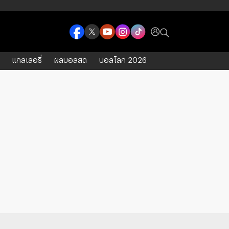
แกลเลอรี่
ผลบอลสด
บอลโลก 2026