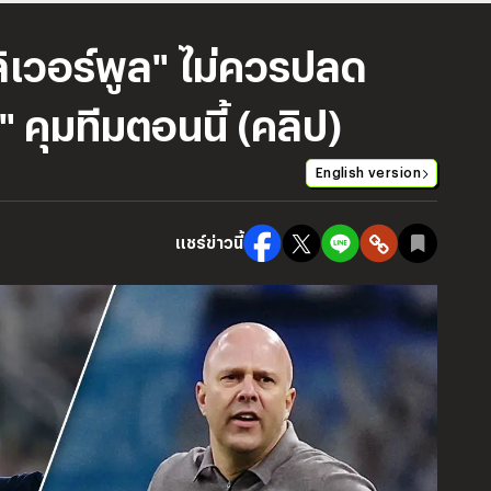
ลิเวอร์พูล" ไม่ควรปลด
" คุมทีมตอนนี้ (คลิป)
English version
แชร์ข่าวนี้