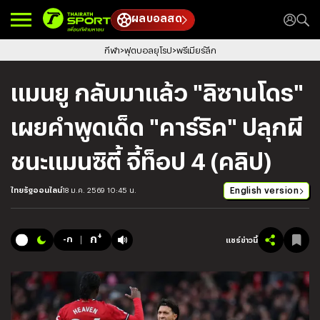
ผลบอลสด
กีฬา
ฟุตบอลยุโรป
พรีเมียร์ลีก
แมนยู กลับมาแล้ว "ลิซานโดร"
เผยคำพูดเด็ด "คาร์ริค" ปลุกผี
ชนะแมนซิตี้ จี้ท็อป 4 (คลิป)
English version
ไทยรัฐออนไลน์
18 ม.ค. 2569 10:45 น.
+
ก
-ก
แชร์ข่าวนี้