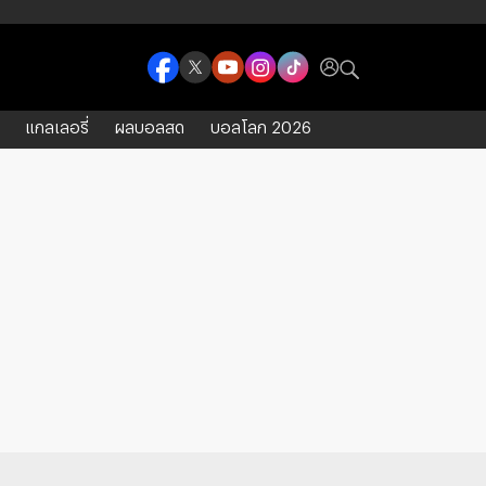
แกลเลอรี่
ผลบอลสด
บอลโลก 2026