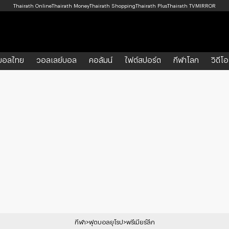
Thairath Online
Thairath Money
Thairath Shopping
Thairath Plus
Thairath TV
MIRROR
บอลไทย
วอลเลย์บอล
คอลัมน์
ไฟต์สปอร์ต
กีฬาโลก
วิดีโอ
กีฬา
ฟุตบอลยุโรป
พรีเมียร์ลีก