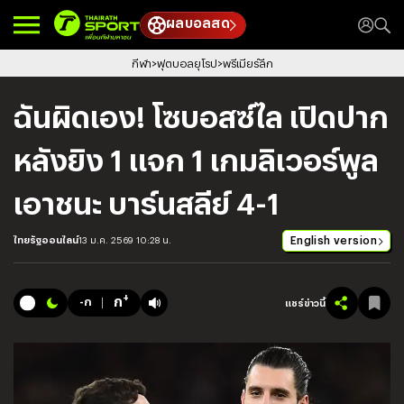
ผลบอลสด
กีฬา
ฟุตบอลยุโรป
พรีเมียร์ลีก
ฉันผิดเอง! โซบอสซ์ไล เปิดปาก
หลังยิง 1 แจก 1 เกมลิเวอร์พูล
เอาชนะ บาร์นสลีย์ 4-1
English version
ไทยรัฐออนไลน์
13 ม.ค. 2569 10:28 น.
+
ก
-ก
แชร์ข่าวนี้