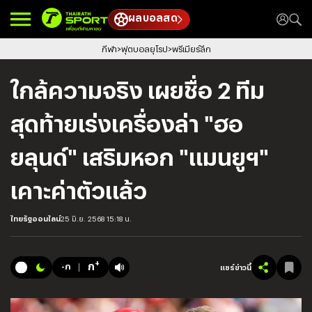
ผลบอลสด
กีฬา
ฟุตบอลยุโรป
พรีเมียร์ลีก
ใกล้ความจริง เผยชื่อ 2 ทีม
สุดท้ายเร่งเครื่องล่า "ฮอ
ยลุนด์" เสริมหอก "แมนยูฯ"
เคาะค่าตัวแล้ว
ไทยรัฐออนไลน์
25 มิ.ย. 2568 15:18 น.
+
ก
-ก
แชร์ข่าวนี้