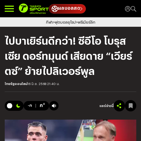
ผลบอลสด
กีฬา
ฟุตบอลยุโรป
พรีเมียร์ลีก
ไปบาเยิร์นดีกว่า! ซีอีโอ โบรุส
เซีย ดอร์ทมุนด์ เสียดาย “เวียร์
ตซ์” ย้ายไปลิเวอร์พูล
ไทยรัฐออนไลน์
16 มิ.ย. 2568 21:40 น.
+
ก
-ก
แชร์ข่าวนี้