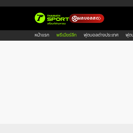
ผลบอลสด
หน้าแรก
พรีเมียร์ลีก
ฟุตบอลต่างประเทศ
ฟุต