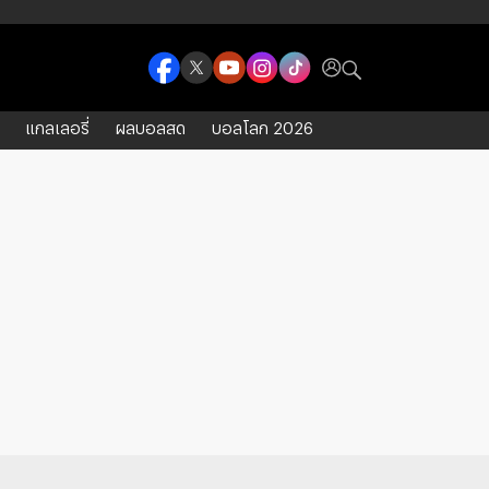
แกลเลอรี่
ผลบอลสด
บอลโลก 2026