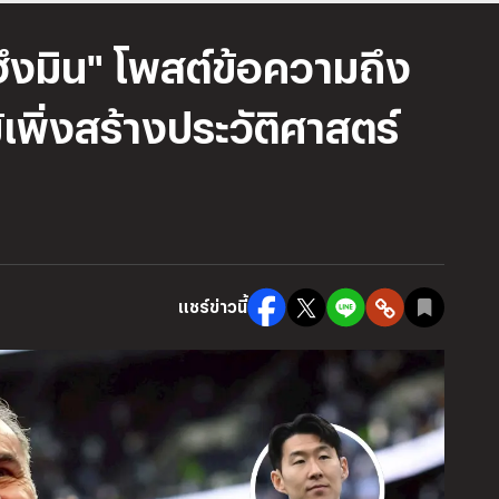
ึงมิน" โพสต์ข้อความถึง
เพิ่งสร้างประวัติศาสตร์
แชร์ข่าวนี้