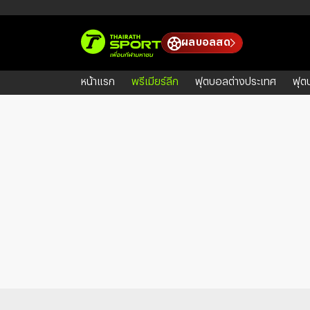
ผลบอลสด
หน้าแรก
พรีเมียร์ลีก
ฟุตบอลต่างประเทศ
ฟุต