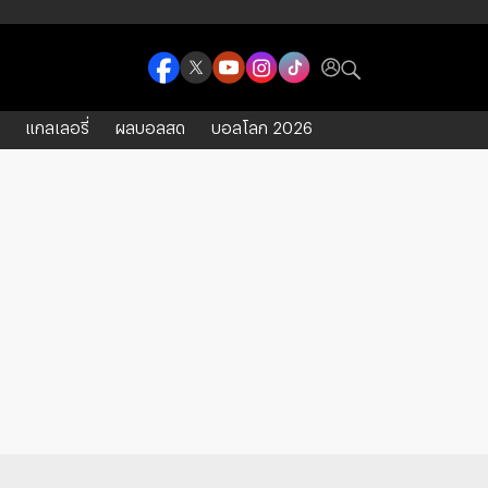
แกลเลอรี่
ผลบอลสด
บอลโลก 2026