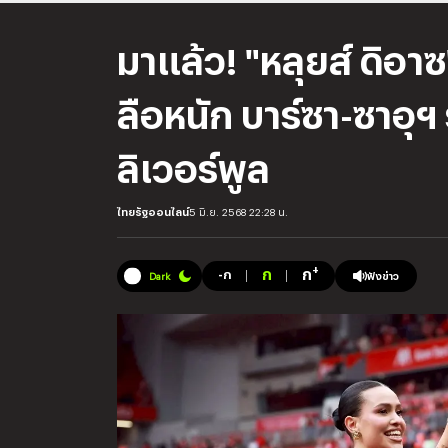
มาแล้ว! "หลุยส์ ดิอา
ลือหนัก บาร์ซา-ซาอุฯ 
ลิเวอร์พูล
ไทยรัฐออนไลน์
5 มิ.ย. 2568 22:28 น.
+
ก
ก
-ก
Dark
ฟังข่าว