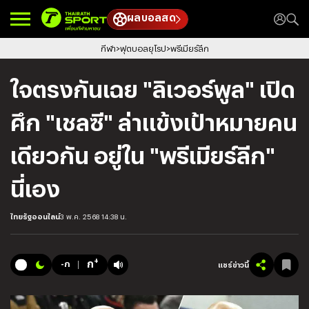
ผลบอลสด
กีฬา
ฟุตบอลยุโรป
พรีเมียร์ลีก
ใจตรงกันเฉย "ลิเวอร์พูล" เปิด
ศึก "เชลซี" ล่าแข้งเป้าหมายคน
เดียวกัน อยู่ใน "พรีเมียร์ลีก"
นี่เอง
ไทยรัฐออนไลน์
3 พ.ค. 2568 14:38 น.
+
ก
-ก
แชร์ข่าวนี้