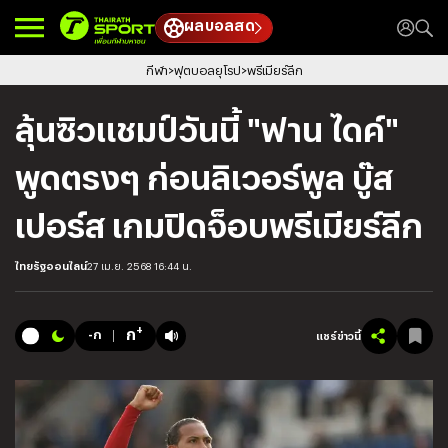
ผลบอลสด
กีฬา
ฟุตบอลยุโรป
พรีเมียร์ลีก
ลุ้นซิวแชมป์วันนี้ "ฟาน ไดค์"
พูดตรงๆ ก่อนลิเวอร์พูล บู๊ส
เปอร์ส เกมปิดจ็อบพรีเมียร์ลีก
ไทยรัฐออนไลน์
27 เม.ย. 2568 16:44 น.
+
ก
-ก
แชร์ข่าวนี้