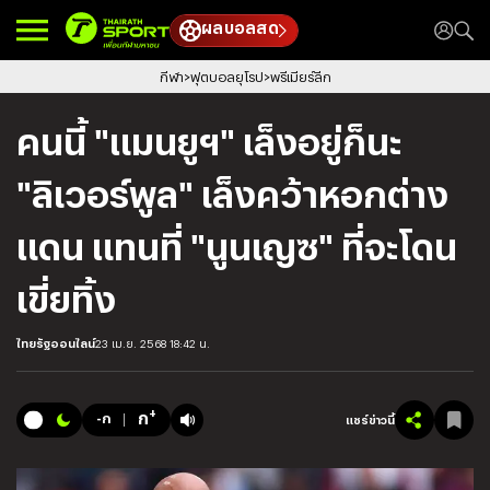
ผลบอลสด
กีฬา
ฟุตบอลยุโรป
พรีเมียร์ลีก
คนนี้ "แมนยูฯ" เล็งอยู่ก็นะ
"ลิเวอร์พูล" เล็งคว้าหอกต่าง
แดน แทนที่ "นูนเญซ" ที่จะโดน
เขี่ยทิ้ง
ไทยรัฐออนไลน์
23 เม.ย. 2568 18:42 น.
+
ก
-ก
แชร์ข่าวนี้