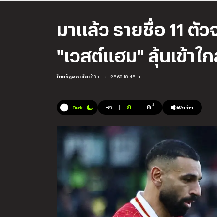
มาแล้ว รายชื่อ 11 ตัว
"เวสต์แฮม" ลุ้นเข้าใก
ไทยรัฐออนไลน์
13 เม.ย. 2568 18:45 น.
+
ก
ก
-ก
Dark
ฟังข่าว