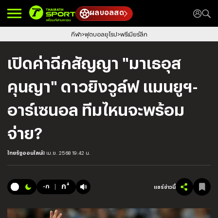
ผลบอลสด
กีฬา
ฟุตบอลยุโรป
พรีเมียร์ลีก
เปิดค่าฉีกสัญญา "มาเธอุส
คุนญา" ดาวยิงวูล์ฟ แมนยูฯ-
อาร์เซนอล ทีมไหนจะพร้อม
จ่าย?
ไทยรัฐออนไลน์
8 เม.ย. 2568 19:42 น.
+
ก
-ก
แชร์ข่าวนี้