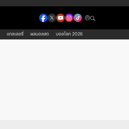
แกลเลอรี่
ผลบอลสด
บอลโลก 2026