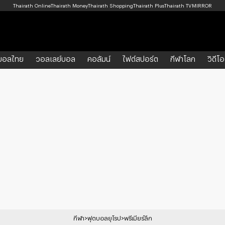
Thairath Online
Thairath Money
Thairath Shopping
Thairath Plus
Thairath TV
MIRROR
บอลไทย
วอลเลย์บอล
คอลัมน์
ไฟต์สปอร์ต
กีฬาโลก
วิดีโอ
กีฬา
ฟุตบอลยุโรป
พรีเมียร์ลีก