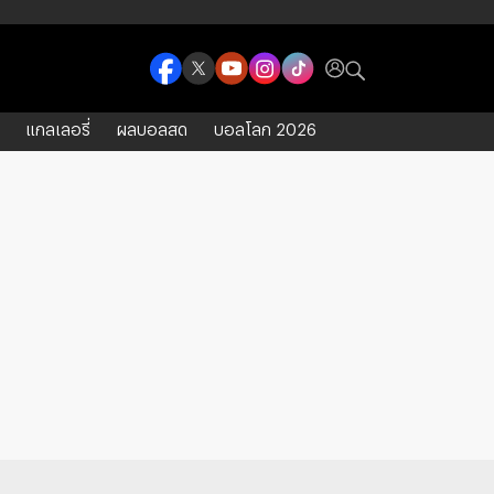
แกลเลอรี่
ผลบอลสด
บอลโลก 2026