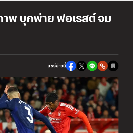
าพ บุกพ่าย ฟอเรสต์ จม
แชร์ข่าวนี้