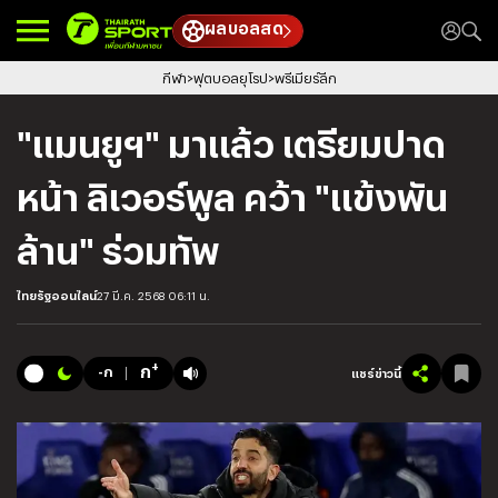
ผลบอลสด
กีฬา
ฟุตบอลยุโรป
พรีเมียร์ลีก
"แมนยูฯ" มาแล้ว เตรียมปาด
หน้า ลิเวอร์พูล คว้า "แข้งพัน
ล้าน" ร่วมทัพ
ไทยรัฐออนไลน์
27 มี.ค. 2568 06:11 น.
+
ก
-ก
แชร์ข่าวนี้