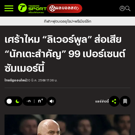
ผลบอลสด
กีฬา
ฟุตบอลยุโรป
พรีเมียร์ลีก
เศร้าไหม “ลิเวอร์พูล” ส่อเสีย
“นักเตะสำคัญ” 99 เปอร์เซนต์
ซัมเมอร์นี้
ไทยรัฐออนไลน์
20 มี.ค. 2568 17:36 น.
+
ก
-ก
แชร์ข่าวนี้