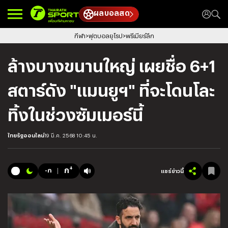
ผลบอลสด
กีฬา
ฟุตบอลยุโรป
พรีเมียร์ลีก
ล้างบางขนานใหญ่ เผยชื่อ 6+1
สตาร์ดัง "แมนยูฯ" ที่จะโดนโละ
ทิ้งในช่วงซัมเมอร์นี้
ไทยรัฐออนไลน์
19 มี.ค. 2568 10:45 น.
+
ก
-ก
แชร์ข่าวนี้