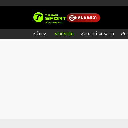
ผลบอลสด
หน้าแรก
พรีเมียร์ลีก
ฟุตบอลต่างประเทศ
ฟุต