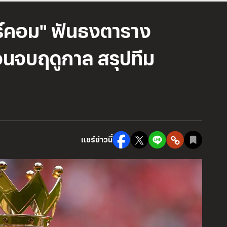
อร์คอม" ฟันธงตาราง
อนจบฤดูกาล สรุปทีม
แชร์ข่าวนี้