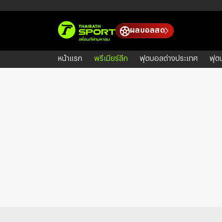
ผลบอลสด
หน้าแรก
พรีเมียร์ลีก
ฟุตบอลต่างประเทศ
ฟุต