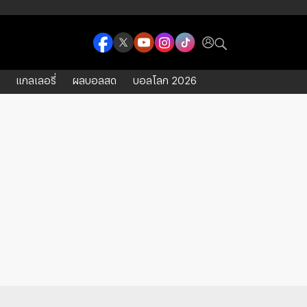
แกลเลอรี่
ผลบอลสด
บอลโลก 2026