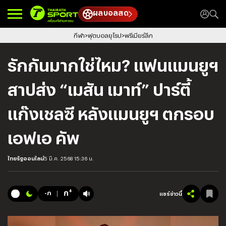
ผลบอลสด
กีฬา
ฟุตบอลยุโรป
พรีเมียร์ลีก
รักกันมากใช่ไหม? แฟนแมนยูฯ
สาปส่ง “เมสัน เมาท์” ปาร์ตี้
แก๊งเชลซี หลังแมนยูฯ ตกรอบ
เอฟเอ คัพ
ไทยรัฐออนไลน์
5 มี.ค. 2568 15:36 น.
+
ก
-ก
แชร์ข่าวนี้