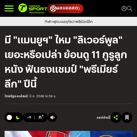
ผลบอลสด
กีฬา
ฟุตบอลยุโรป
พรีเมียร์ลีก
มี "แมนยูฯ" ไหม "ลิเวอร์พูล"
เยอะหรือเปล่า ย้อนดู 11 กูรูลูก
หนัง ฟันธงแชมป์ "พรีเมียร์
ลีก" ปีนี้
ไทยรัฐออนไลน์
3 มี.ค. 2568 14:59 น.
+
ก
-ก
แชร์ข่าวนี้