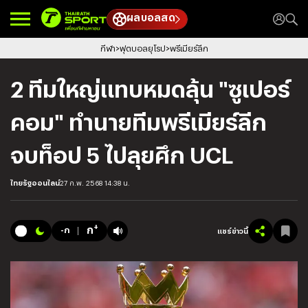
ผลบอลสด
กีฬา
ฟุตบอลยุโรป
พรีเมียร์ลีก
2 ทีมใหญ่แทบหมดลุ้น "ซูเปอร์
คอม" ทำนายทีมพรีเมียร์ลีก
จบท็อป 5 ไปลุยศึก UCL
ไทยรัฐออนไลน์
27 ก.พ. 2568 14:38 น.
+
ก
-ก
แชร์ข่าวนี้