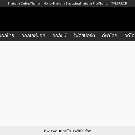
Thairath Online
Thairath Money
Thairath Shopping
Thairath Plus
Thairath TV
MIRROR
บอลไทย
วอลเลย์บอล
คอลัมน์
ไฟต์สปอร์ต
กีฬาโลก
วิดีโอ
กีฬา
ฟุตบอลยุโรป
พรีเมียร์ลีก