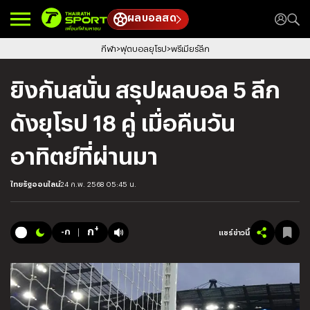
ผลบอลสด
กีฬา
ฟุตบอลยุโรป
พรีเมียร์ลีก
ยิงกันสนั่น สรุปผลบอล 5 ลีก
ดังยุโรป 18 คู่ เมื่อคืนวัน
อาทิตย์ที่ผ่านมา
ไทยรัฐออนไลน์
24 ก.พ. 2568 05:45 น.
+
ก
-ก
แชร์ข่าวนี้