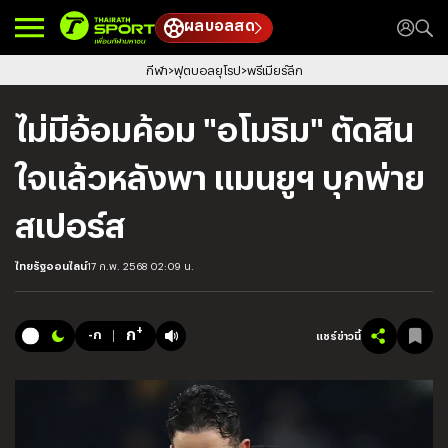
ผลบอลสด
กีฬา
ฟุตบอลยุโรป
พรีเมียร์ลีก
ไม่มีอ้อมค้อม "อโมริม" ตัดสิน
ใจแล้วหลังพา แมนยูฯ บุกพ่าย
สเปอร์ส
ไทยรัฐออนไลน์
17 ก.พ. 2568 02:09 น.
+
ก
-ก
แชร์ข่าวนี้