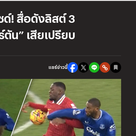
ด์! สื่อดังลิสต์ 3
์ตัน” เสียเปรียบ
แชร์ข่าวนี้