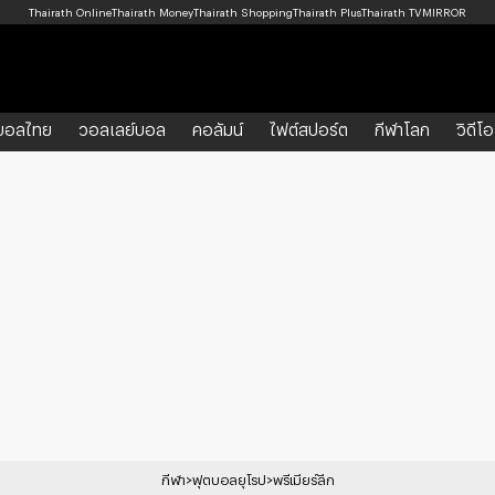
Thairath Online
Thairath Money
Thairath Shopping
Thairath Plus
Thairath TV
MIRROR
บอลไทย
วอลเลย์บอล
คอลัมน์
ไฟต์สปอร์ต
กีฬาโลก
วิดีโอ
กีฬา
ฟุตบอลยุโรป
พรีเมียร์ลีก