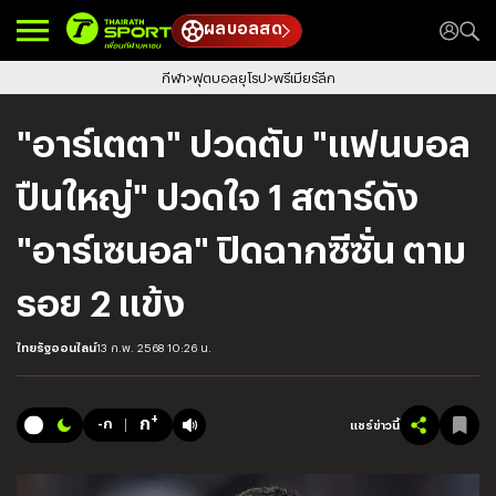
ผลบอลสด
กีฬา
ฟุตบอลยุโรป
พรีเมียร์ลีก
"อาร์เตตา" ปวดตับ "แฟนบอล
ปืนใหญ่" ปวดใจ 1 สตาร์ดัง
"อาร์เซนอล" ปิดฉากซีซั่น ตาม
รอย 2 แข้ง
ไทยรัฐออนไลน์
13 ก.พ. 2568 10:26 น.
+
ก
-ก
แชร์ข่าวนี้