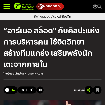
ผลบอลสด
กีฬา
ฟุตบอลยุโรป
พรีเมียร์ลีก
“อาร์เนอ สล็อต" กับศิลปะแห่ง
การบริหารคน ใช้จิตวิทยา
สร้างทีมแกร่ง เสริมพลังนัก
เตะจากภายใน
ไทยรัฐออนไลน์
8 ก.พ. 2568 16:02 น.
+
ก
-ก
แชร์ข่าวนี้