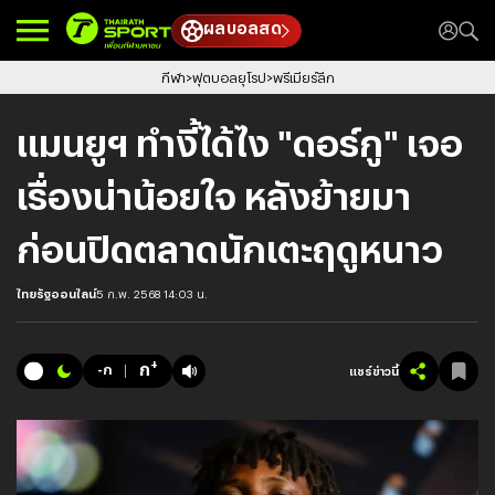
ผลบอลสด
กีฬา
ฟุตบอลยุโรป
พรีเมียร์ลีก
แมนยูฯ ทำงี้ได้ไง "ดอร์กู" เจอ
เรื่องน่าน้อยใจ หลังย้ายมา
ก่อนปิดตลาดนักเตะฤดูหนาว
ไทยรัฐออนไลน์
5 ก.พ. 2568 14:03 น.
+
ก
-ก
แชร์ข่าวนี้