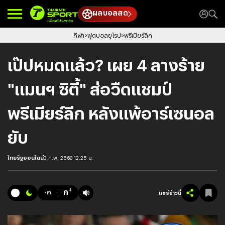
ผลบอลสด
กีฬา
ฟุตบอลยุโรป
พรีเมียร์ลีก
เป๊ปหมดแล้ว? เผย 4 ลางร้าย
"แมนฯ ซิตี้" ส่อวืดแชมป์
พรีเมียร์ลีก หลังแพ้อาร์เซนอล
ยับ
ไทยรัฐออนไลน์
3 ก.พ. 2568 12:25 น.
+
ก
-ก
แชร์ข่าวนี้