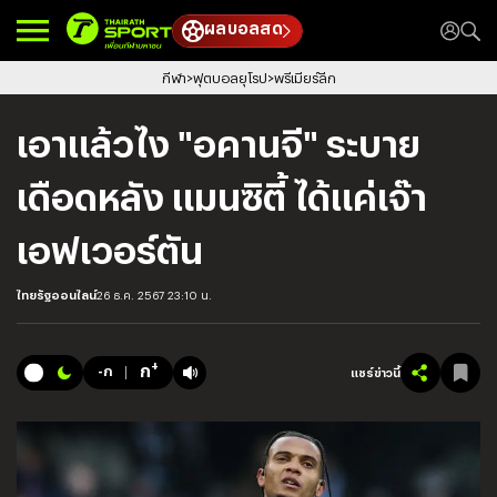
ผลบอลสด
กีฬา
ฟุตบอลยุโรป
พรีเมียร์ลีก
เอาแล้วไง "อคานจี" ระบาย
เดือดหลัง แมนซิตี้ ได้แค่เจ๊า
เอฟเวอร์ตัน
ไทยรัฐออนไลน์
26 ธ.ค. 2567 23:10 น.
+
ก
-ก
แชร์ข่าวนี้