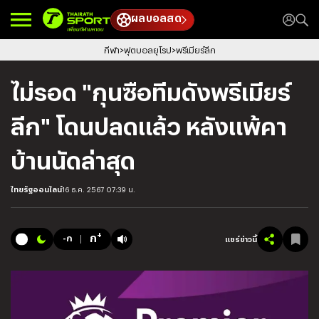
ผลบอลสด
กีฬา
ฟุตบอลยุโรป
พรีเมียร์ลีก
ไม่รอด "กุนซือทีมดังพรีเมียร์
ลีก" โดนปลดแล้ว หลังแพ้คา
บ้านนัดล่าสุด
ไทยรัฐออนไลน์
16 ธ.ค. 2567 07:39 น.
+
ก
-ก
แชร์ข่าวนี้