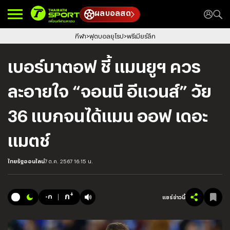
ผลบอลสด
กีฬา
ฟุตบอลยุโรป
พรีเมียร์ลีก
เบอร์บาตอฟ ชี้ แมนยูฯ ควร
ละอายใจ “จอนนี อีแวนส์” วัย
36 แบกจนได้แมน ออฟ เดอะ
แมตช์
ไทยรัฐออนไลน์
7 ต.ค. 2567 16:15 น.
+
ก
-ก
แชร์ข่าวนี้