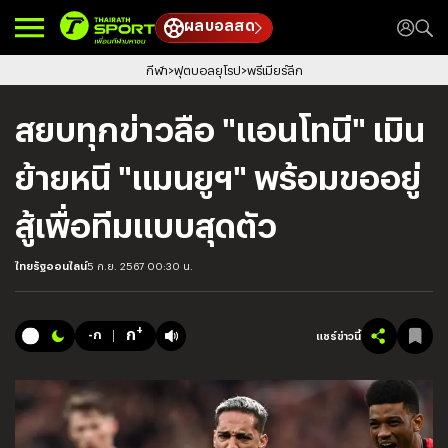
ผลบอลสด
กีฬา
ฟุตบอลยุโรป
พรีเมียร์ลีก
สยบทุกข่าวลือ "แอนโทนี" เมิน
ย้ายหนี "แมนยูฯ" พร้อมขออยู่
สู้เพื่อทีมแบบสุดตัว
ไทยรัฐออนไลน์
5 ก.ย. 2567 00:30 น.
+
ก
-ก
แชร์ข่าวนี้