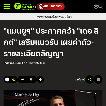
ผลบอลสด
กีฬา
ฟุตบอลยุโรป
พรีเมียร์ลีก
"แมนยูฯ" ประกาศคว้า "เดอ ลิ
กต์" เสริมแนวรับ เผยค่าตัว-
รายละเอียดสัญญา
ไทยรัฐออนไลน์
14 ส.ค. 2567 05:42 น.
+
ก
-ก
แชร์ข่าวนี้