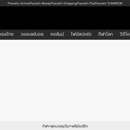
Thairath Online
Thairath Money
Thairath Shopping
Thairath Plus
Thairath TV
MIRROR
บอลไทย
วอลเลย์บอล
คอลัมน์
ไฟต์สปอร์ต
กีฬาโลก
วิดีโอ
กีฬา
ฟุตบอลยุโรป
พรีเมียร์ลีก