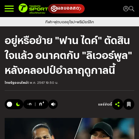
ผลบอลสด
กีฬา
ฟุตบอลยุโรป
พรีเมียร์ลีก
อยู่หรือย้าย "ฟาน ไดค์" ตัดสิน
ใจแล้ว อนาคตกับ "ลิเวอร์พูล"
หลังคลอปป์อำลาฤดูกาลนี้
ไทยรัฐออนไลน์
6 พ.ค. 2567 19:50 น.
+
ก
-ก
แชร์ข่าวนี้