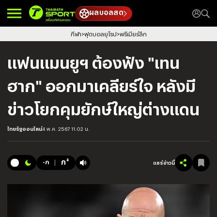
ผลบอลสด
กีฬา
ฟุตบอลยุโรป
พรีเมียร์ลีก
แฟนแมนยูฯ ต้องฟัง "เทน
ฮาก" ออกมาเคลียร์ใจ หลังมี
ข่าวโยกคุมยักษ์ใหญ่ต่างแดน
ไทยรัฐออนไลน์
4 พ.ค. 2567 11:02 น.
+
ก
-ก
แชร์ข่าวนี้