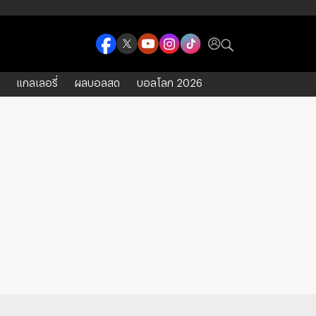
แกลเลอรี่
ผลบอลสด
บอลโลก 2026