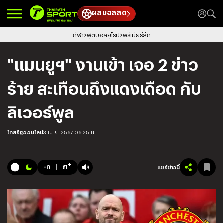
ผลบอลสด
กีฬา
ฟุตบอลยุโรป
พรีเมียร์ลีก
"แมนยูฯ" งานเข้า เจอ 2 ข่าว
ร้าย สะเทือนถึงแดงเดือด กับ
ลิเวอร์พูล
ไทยรัฐออนไลน์
3 เม.ย. 2567 06:25 น.
+
ก
-ก
แชร์ข่าวนี้