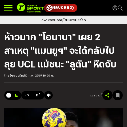
ผลบอลสด
กีฬา
ฟุตบอลยุโรป
พรีเมียร์ลีก
ห้าวมาก "โอนานา" เผย 2
สาเหตุ "แมนยูฯ" จะได้กลับไป
ลุย UCL แม้ชนะ "ลูตัน" หืดจับ
ไทยรัฐออนไลน์
19 ก.พ. 2567 16:59 น.
+
ก
-ก
แชร์ข่าวนี้