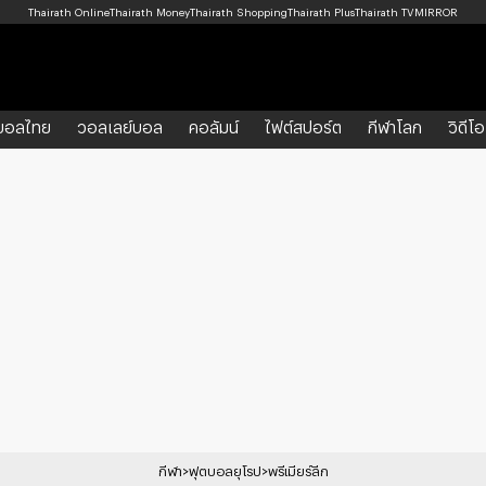
Thairath Online
Thairath Money
Thairath Shopping
Thairath Plus
Thairath TV
MIRROR
บอลไทย
วอลเลย์บอล
คอลัมน์
ไฟต์สปอร์ต
กีฬาโลก
วิดีโอ
กีฬา
ฟุตบอลยุโรป
พรีเมียร์ลีก