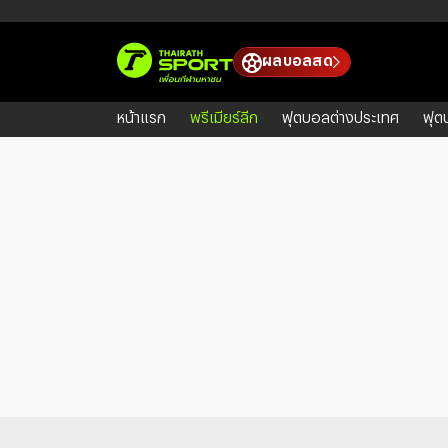
ผลบอลสด
หน้าแรก
พรีเมียร์ลีก
ฟุตบอลต่างประเทศ
ฟุต