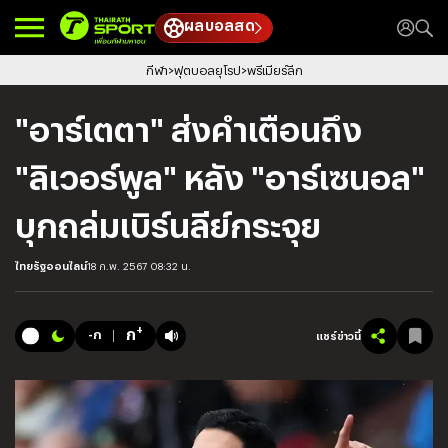
ผลบอลสด
กีฬา
ฟุตบอลยุโรป
พรีเมียร์ลีก
"อาร์เตตา" ส่งคำเตือนถึง
"ลิเวอร์พูล" หลัง "อาร์เซนอล"
บุกถล่มเบิร์นลีย์กระจุย
ไทยรัฐออนไลน์
18 ก.พ. 2567 08:32 น.
+
ก
-ก
แชร์ข่าวนี้