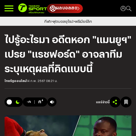
ผลบอลสด
กีฬา
ฟุตบอลยุโรป
พรีเมียร์ลีก
ไปรู้อะไรมา อดีตหอก "แมนยูฯ"
เปรย "แรชฟอร์ด" อาจลาทีม
ระบุเหตุผลที่คิดแบบนี้
ไทยรัฐออนไลน์
14 ก.พ. 2567 08:21 น.
+
ก
-ก
แชร์ข่าวนี้